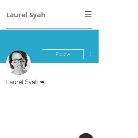
Laurel Syah
More actions
Follow
Admin
Laurel Syah